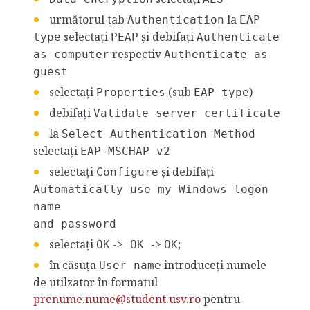
următorul tab
la
Authentication
EAP
selectați
și debifați
type
PEAP
Authenticate
respectiv
as computer
Authenticate as
guest
selectați
(sub
)
Properties
EAP type
debifați
Validate server certificate
la
Select Authentication Method
selectați
EAP-MSCHAP v2
selectați
și debifați
Configure
Automatically use my Windows logon
name
and password
selectați
->
->
;
OK
OK
OK
în căsuța
introduceți numele
User name
de utilzator în formatul
prenume.nume@student.usv.ro
pentru