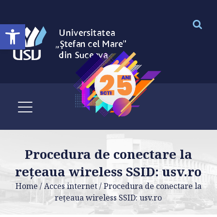
Deschide bara de unelte
Procedura de conectare la
rețeaua wireless SSID: usv.ro
Home
/
Acces internet
/
Procedura de conectare la
rețeaua wireless SSID: usv.ro