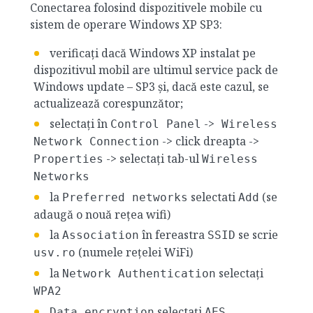
Conectarea folosind dispozitivele mobile cu
sistem de operare Windows XP SP3:
verificați dacă Windows XP instalat pe
dispozitivul mobil are ultimul service pack de
Windows update – SP3 și, dacă este cazul, se
actualizează corespunzător;
selectați în
->
Control Panel
Wireless
-> click dreapta ->
Network Connection
-> selectați tab-ul
Properties
Wireless
Networks
la
selectati
(se
Preferred networks
Add
adaugă o nouă rețea wifi)
la
în fereastra
se scrie
Association
SSID
(numele rețelei WiFi)
usv.ro
la
selectați
Network Authentication
WPA2
selectați
Data encryption
AES