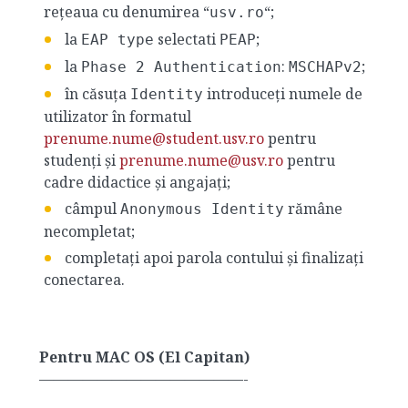
rețeaua cu denumirea “
“;
usv.ro
la
selectati
;
EAP type
PEAP
la
:
;
Phase 2 Authentication
MSCHAPv2
în căsuța
introduceți numele de
Identity
utilizator în formatul
prenume.nume@student.usv.ro
pentru
studenți și
prenume.nume@usv.ro
pentru
cadre didactice și angajați;
câmpul
rămâne
Anonymous Identity
necompletat;
completați apoi parola contului și finalizați
conectarea.
Pentru MAC OS (El Capitan)
——————————————-